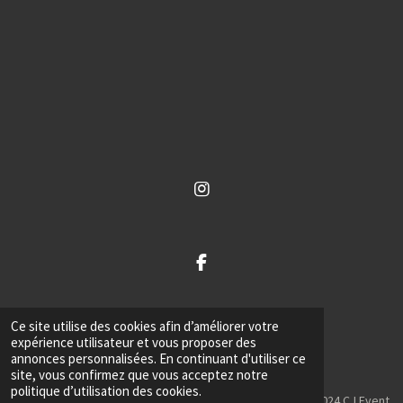
I
n
s
t
a
F
g
a
r
c
a
e
m
Ce site utilise des cookies afin d’améliorer votre
b
T
expérience utilisateur et vous proposer des
o
i
annonces personnalisées. En continuant d'utiliser ce
o
k
site, vous confirmez que vous acceptez notre
k
T
politique d’utilisation des cookies.
© 2023 - 2024 CJ Event